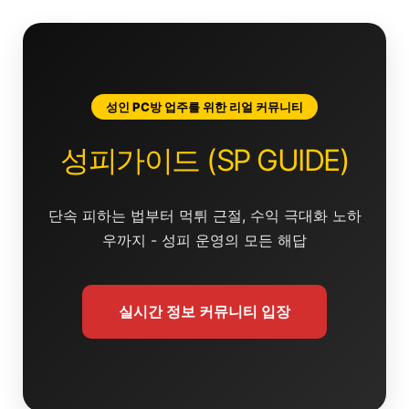
콘
텐
츠
로
건
성인 PC방 업주를 위한 리얼 커뮤니티
너
뛰
성피가이드 (SP GUIDE)
기
단속 피하는 법부터 먹튀 근절, 수익 극대화 노하
우까지 - 성피 운영의 모든 해답
실시간 정보 커뮤니티 입장