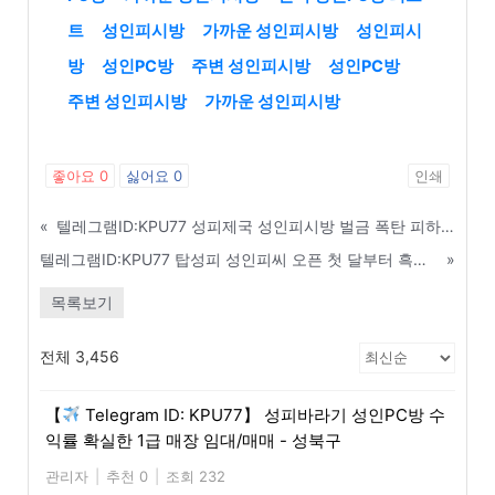
트
성인피시방
가까운 성인피시방
성인피시
방
성인PC방
주변 성인피시방
성인PC방
주변 성인피시방
가까운 성인피시방
좋아요
0
싫어요
0
인쇄
«
텔레그램ID:KPU77 성피제국 성인피시방 벌금 폭탄 피하는 합법적 운영 노하우 - 당진
텔레그램ID:KPU77 탑성피 성인피씨 오픈 첫 달부터 흑자 내는 창업 노하우 - 서귀포
»
목록보기
전체 3,456
【
Telegram ID: KPU77】 성피바라기 성인PC방 수
익률 확실한 1급 매장 임대/매매 - 성북구
관리자
|
추천 0
|
조회 232