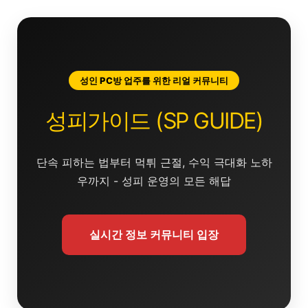
콘
텐
츠
로
건
성인 PC방 업주를 위한 리얼 커뮤니티
너
뛰
성피가이드 (SP GUIDE)
기
단속 피하는 법부터 먹튀 근절, 수익 극대화 노하
우까지 - 성피 운영의 모든 해답
실시간 정보 커뮤니티 입장