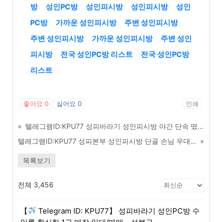
방
성인PC방
성인피시방
성인피시방
성인
PC방
가까운 성인피시방
주변 성인피시방
주변 성인피시방
가까운 성인피시방
주변 성인
피시방
전국 성인PC방 리스트
전국 성인PC방
리스트
좋아요
0
싫어요
0
인쇄
«
텔레그램ID:KPU77 성피바라기 성인피시방 야간 단속 떴을 때 즉각 대처 매뉴얼 - 성동구
텔레그램ID:KPU77 성피본부 성인피시방 단골 손님 우대 및 VIP 등급 관리 노하우 - 노원구
»
목록보기
전체 3,456
【
Telegram ID: KPU77】 성피바라기 성인PC방 수