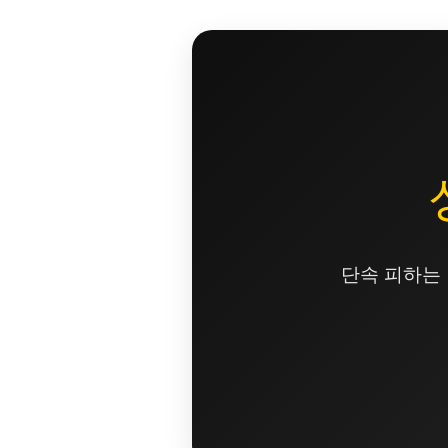
콘
텐
츠
로
건
너
뛰
기
단속 피하는 