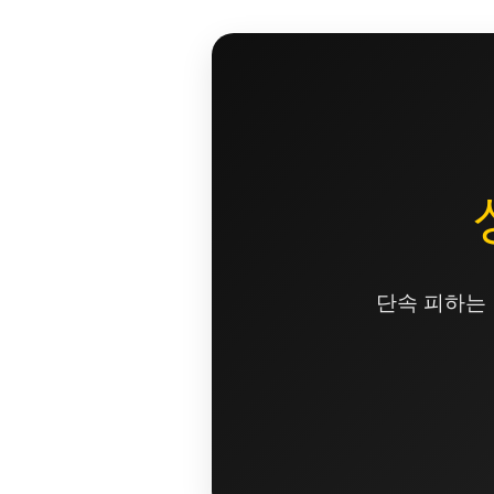
콘
텐
츠
로
건
너
뛰
기
단속 피하는 