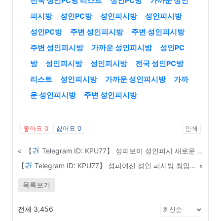
전국 성인PC방 리스트
성인PC방
가까운 성인
피시방
성인PC방
성인피시방
성인피시방
성인PC방
주변 성인피시방
주변 성인피시방
주변 성인피시방
가까운 성인피시방
성인PC
방
성인피시방
성인피시방
전국 성인PC방
리스트
성인피시방
가까운 성인피시방
가까
운 성인피시방
주변 성인피시방
좋아요
0
싫어요
0
인쇄
«
【
Telegram ID: KPU77】 성피보이 성인피시 새로운 솔루션 도입 시 기대 수익률 분석 - 군산
【
Telegram ID: KPU77】 성피여신 성인 피시방 창업 비용 50% 절감하는 중고 PC 매입 팁 - 대구
»
목록보기
전체 3,456