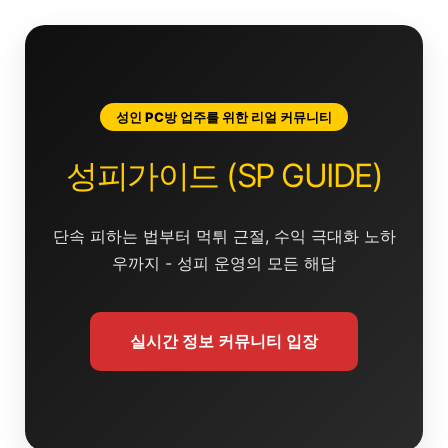
콘
텐
츠
로
건
성인 PC방 업주를 위한 리얼 커뮤니티
너
뛰
성피가이드 (SP GUIDE)
기
단속 피하는 법부터 먹튀 근절, 수익 극대화 노하
우까지 - 성피 운영의 모든 해답
실시간 정보 커뮤니티 입장