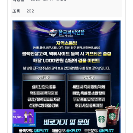
조회
202