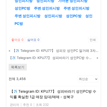
성인피시방
성인피시방
가까운 성인피시방
성인PC방
주변 성인피시방
주변 성인피시방
주변 성인피시방
성인피시방
성인PC방
성인
PC방
좋아요
0
싫어요
0
인쇄
«
【
Telegram ID: KPU77】 성피모 성인PC 알거래 3자 사기 완벽 차단 가이드 - 김천
【
Telegram ID: KPU77】 성피바라기 성인PC방 수익률 확실한 1급 매장 임대/매매 - 성북구
»
목록보기
전체 3,456
【
Telegram ID: KPU77】 성피바라기 성인PC방 수
익률 확실한 1급 매장 임대/매매 - 성북구
관리자
|
추천 0
|
조회 232