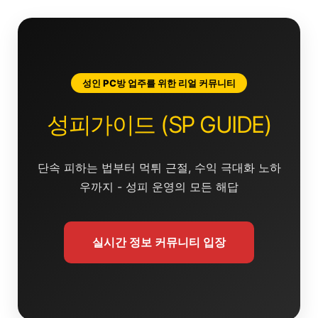
콘
텐
츠
로
건
성인 PC방 업주를 위한 리얼 커뮤니티
너
뛰
성피가이드 (SP GUIDE)
기
단속 피하는 법부터 먹튀 근절, 수익 극대화 노하
우까지 - 성피 운영의 모든 해답
실시간 정보 커뮤니티 입장