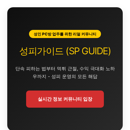
콘
텐
츠
로
건
성인 PC방 업주를 위한 리얼 커뮤니티
너
뛰
성피가이드 (SP GUIDE)
기
단속 피하는 법부터 먹튀 근절, 수익 극대화 노하
우까지 - 성피 운영의 모든 해답
실시간 정보 커뮤니티 입장