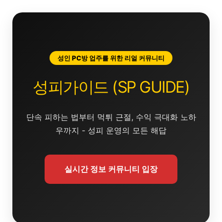
콘
텐
츠
로
건
성인 PC방 업주를 위한 리얼 커뮤니티
너
뛰
성피가이드 (SP GUIDE)
기
단속 피하는 법부터 먹튀 근절, 수익 극대화 노하
우까지 - 성피 운영의 모든 해답
실시간 정보 커뮤니티 입장