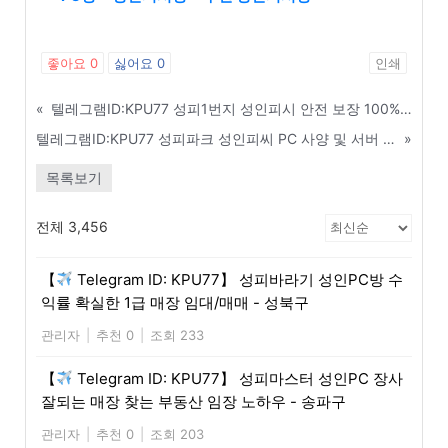
좋아요
0
싫어요
0
인쇄
«
텔레그램ID:KPU77 성피1번지 성인피시 안전 보장 100% 알거래 중개소 리스트 - 의정부
텔레그램ID:KPU77 성피파크 성인피씨 PC 사양 및 서버 구축 최저가 견적 공유 - 나주
»
목록보기
전체 3,456
【
Telegram ID: KPU77】 성피바라기 성인PC방 수
익률 확실한 1급 매장 임대/매매 - 성북구
관리자
|
추천 0
|
조회 233
【
Telegram ID: KPU77】 성피마스터 성인PC 장사
잘되는 매장 찾는 부동산 임장 노하우 - 송파구
관리자
|
추천 0
|
조회 203