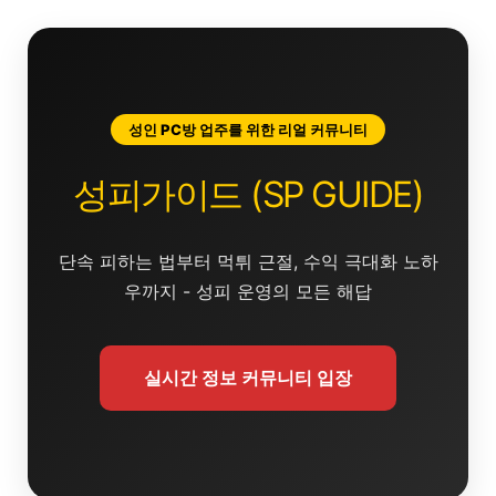
콘
텐
츠
로
건
성인 PC방 업주를 위한 리얼 커뮤니티
너
뛰
성피가이드 (SP GUIDE)
기
단속 피하는 법부터 먹튀 근절, 수익 극대화 노하
우까지 - 성피 운영의 모든 해답
실시간 정보 커뮤니티 입장