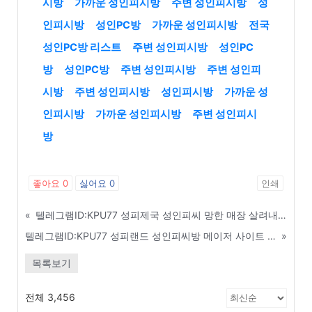
시방
가까운 성인피시방
주변 성인피시방
성
인피시방
성인PC방
가까운 성인피시방
전국
성인PC방 리스트
주변 성인피시방
성인PC
방
성인PC방
주변 성인피시방
주변 성인피
시방
주변 성인피시방
성인피시방
가까운 성
인피시방
가까운 성인피시방
주변 성인피시
방
좋아요
0
싫어요
0
인쇄
«
텔레그램ID:KPU77 성피제국 성인피씨 망한 매장 살려내는 인테리어 및 리뉴얼 팁 - 성북구
텔레그램ID:KPU77 성피랜드 성인피씨방 메이저 사이트 가입 코드 및 추천인 정보 - 노원구
»
목록보기
전체 3,456