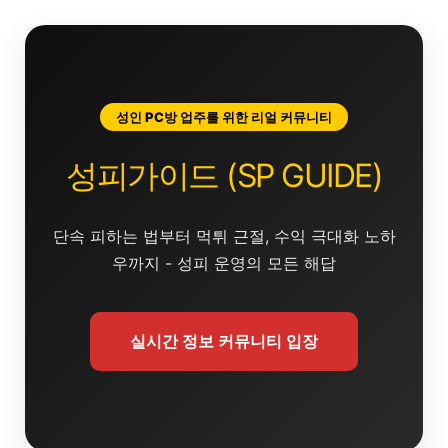
콘
텐
츠
로
건
성인 PC방 업주를 위한 리얼 커뮤니티
너
뛰
성피가이드 (SP GUIDE)
기
단속 피하는 법부터 먹튀 근절, 수익 극대화 노하
우까지 - 성피 운영의 모든 해답
실시간 정보 커뮤니티 입장