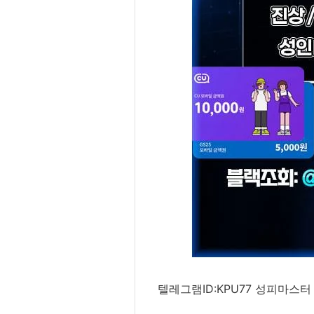
텔레그램ID:KPU77 성피마스