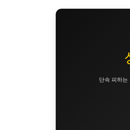
콘
텐
츠
로
건
너
뛰
기
단속 피하는 