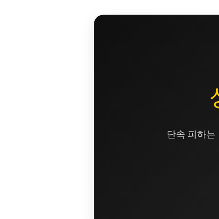
콘
텐
츠
로
건
너
뛰
기
단속 피하는 