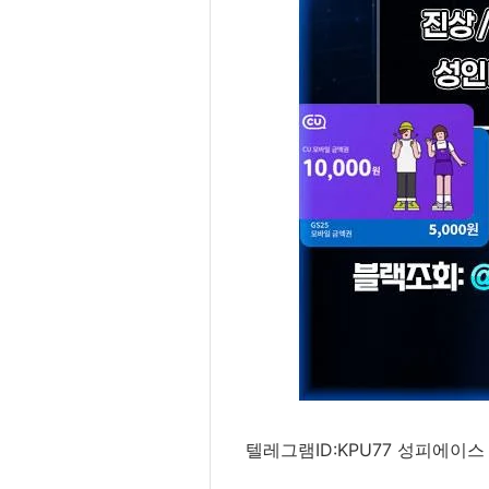
텔레그램ID:KPU77 성피에이