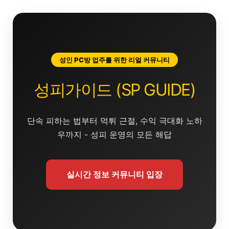
콘
텐
츠
로
건
성인 PC방 업주를 위한 리얼 커뮤니티
너
뛰
성피가이드 (SP GUIDE)
기
단속 피하는 법부터 먹튀 근절, 수익 극대화 노하
우까지 - 성피 운영의 모든 해답
실시간 정보 커뮤니티 입장