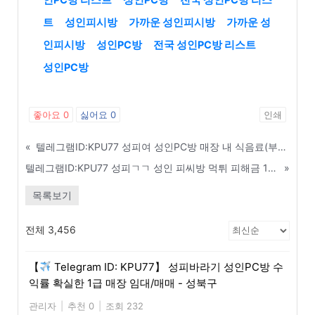
트
성인피시방
가까운 성인피시방
가까운 성
인피시방
성인PC방
전국 성인PC방 리스트
성인PC방
좋아요
0
싫어요
0
인쇄
«
텔레그램ID:KPU77 성피여 성인PC방 매장 내 식음료(부가수익) 마진율 높이기 - 세종
텔레그램ID:KPU77 성피ㄱㄱ 성인 피씨방 먹튀 피해금 100% 회수하는 방법 - 거제
»
목록보기
전체 3,456
【
Telegram ID: KPU77】 성피바라기 성인PC방 수
익률 확실한 1급 매장 임대/매매 - 성북구
관리자
|
추천 0
|
조회 232