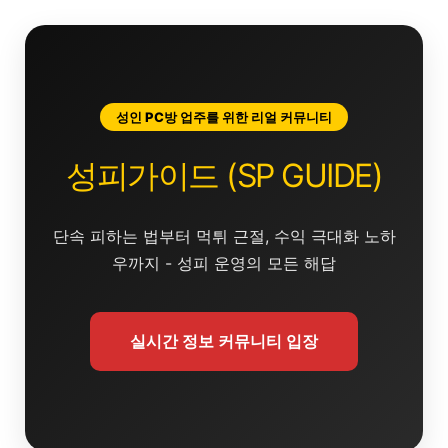
콘
텐
츠
로
건
성인 PC방 업주를 위한 리얼 커뮤니티
너
뛰
성피가이드 (SP GUIDE)
기
단속 피하는 법부터 먹튀 근절, 수익 극대화 노하
우까지 - 성피 운영의 모든 해답
실시간 정보 커뮤니티 입장