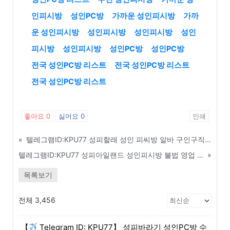
인피시방
성인PC방
가까운 성인피시방
가까
운 성인피시방
성인피시방
성인피시방
성인
피시방
성인피시방
성인PC방
성인PC방
전국 성인PC방 리스트
전국 성인PC방 리스트
전국 성인PC방 리스트
좋아요
0
싫어요
0
인쇄
«
텔레그램ID:KPU77 성피할래 성인 피씨방 알바 구인구직 사이트 효과적으로 이용하는 법 - 포항
텔레그램ID:KPU77 성피아일랜드 성인피시방 불법 영업 신고 당했을 때 응급 조치사항 - 종로구
»
목록보기
전체 3,456
【
Telegram ID: KPU77】 성피바라기 성인PC방 수