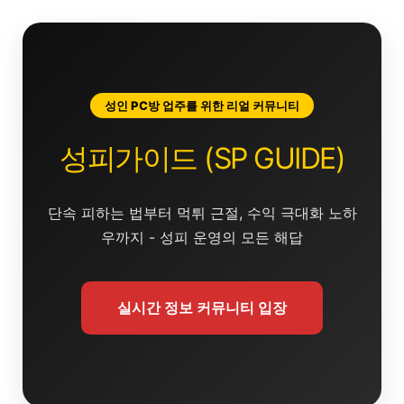
콘
텐
츠
로
건
성인 PC방 업주를 위한 리얼 커뮤니티
너
뛰
성피가이드 (SP GUIDE)
기
단속 피하는 법부터 먹튀 근절, 수익 극대화 노하
우까지 - 성피 운영의 모든 해답
실시간 정보 커뮤니티 입장