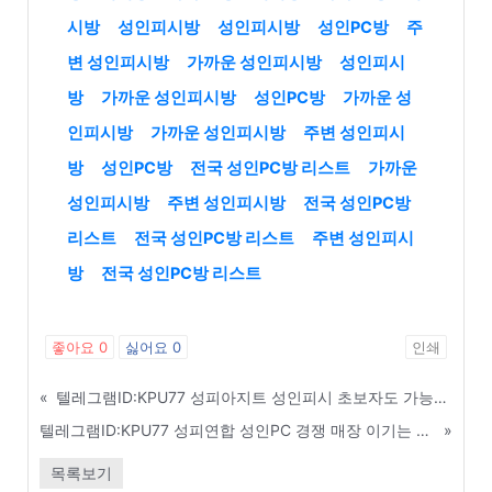
시방
성인피시방
성인피시방
성인PC방
주
변 성인피시방
가까운 성인피시방
성인피시
방
가까운 성인피시방
성인PC방
가까운 성
인피시방
가까운 성인피시방
주변 성인피시
방
성인PC방
전국 성인PC방 리스트
가까운
성인피시방
주변 성인피시방
전국 성인PC방
리스트
전국 성인PC방 리스트
주변 성인피시
방
전국 성인PC방 리스트
좋아요
0
싫어요
0
인쇄
«
텔레그램ID:KPU77 성피아지트 성인피시 초보자도 가능한 매장 관리 알바 매뉴얼 - 당진
텔레그램ID:KPU77 성피연합 성인PC 경쟁 매장 이기는 차별화된 영업 전략 - 포항
»
목록보기