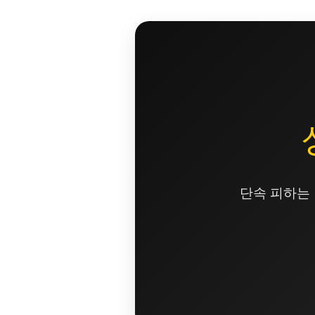
콘
텐
츠
로
건
너
뛰
기
단속 피하는 