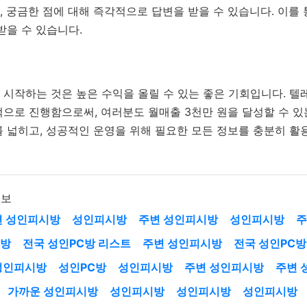
 궁금한 점에 대해 즉각적으로 답변을 받을 수 있습니다. 이를 
받을 수 있습니다.
시작하는 것은 높은 수익을 올릴 수 있는 좋은 기회입니다. 텔레그
으로 진행함으로써, 여러분도 월매출 3천만 원을 달성할 수 있
 넓히고, 성공적인 운영을 위해 필요한 모든 정보를 충분히 활
정보
변 성인피시방
성인피시방
주변 성인피시방
성인피시방
주
시방
전국 성인PC방 리스트
주변 성인피시방
전국 성인PC방
성인피시방
성인PC방
성인피시방
주변 성인피시방
주변 
가까운 성인피시방
성인피시방
성인피시방
성인피시방