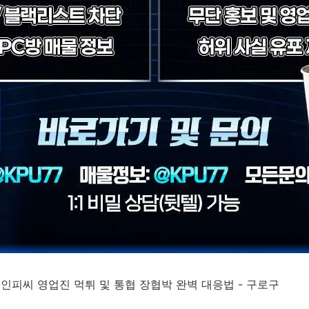
성인피씨 영업진 먹튀 및 통협 장협박 완벽 대응법 - 구로구