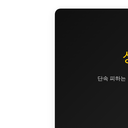
콘
텐
츠
로
건
너
뛰
기
단속 피하는 