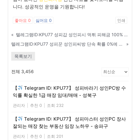
니다. 성공적인 운영을 기원합니다!
좋아요
0
싫어요
0
인쇄
«
텔레그램ID:KPU77 성피갑 성인피시 먹튀 피해금 100% 회수하는 방법 - 고양
텔레그램ID:KPU77 성피꾼 성인피씨방 단속 확률 0%에 도전하는 매장 관리 비법 - 서귀포
»
목록보기
전체 3,456
【
Telegram ID: KPU77】 성피바라기 성인PC방 수
익률 확실한 1급 매장 임대/매매 - 성북구
관리자
|
추천 0
|
조회 232
【
Telegram ID: KPU77】 성피마스터 성인PC 장사
잘되는 매장 찾는 부동산 임장 노하우 - 송파구
관리자
|
추천 0
|
조회 201