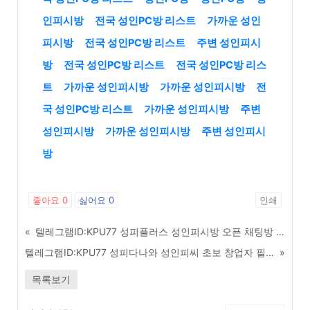
인피시방
전국 성인PC방 리스트
가까운 성인
피시방
전국 성인PC방 리스트
주변 성인피시
방
전국 성인PC방 리스트
전국 성인PC방 리스
트
가까운 성인피시방
가까운 성인피시방
전
국 성인PC방 리스트
가까운 성인피시방
주변
성인피시방
가까운 성인피시방
주변 성인피시
방
좋아요
0
싫어요
0
인쇄
«
텔레그램ID:KPU77 성피플러스 성인피시방 오픈 채팅방 및 커뮤니티 활용 마케팅 - 성동구
텔레그램ID:KPU77 성피다나와 성인피씨 초보 창업자 필수 매출 극대화 방법 - 부천
»
목록보기