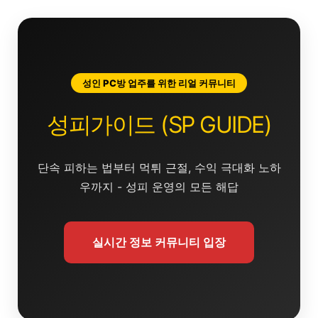
콘
텐
츠
로
건
성인 PC방 업주를 위한 리얼 커뮤니티
너
뛰
성피가이드 (SP GUIDE)
기
단속 피하는 법부터 먹튀 근절, 수익 극대화 노하
우까지 - 성피 운영의 모든 해답
실시간 정보 커뮤니티 입장