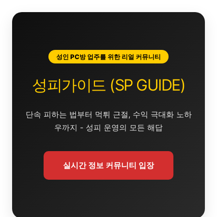
콘
텐
츠
로
건
성인 PC방 업주를 위한 리얼 커뮤니티
너
뛰
성피가이드 (SP GUIDE)
기
단속 피하는 법부터 먹튀 근절, 수익 극대화 노하
우까지 - 성피 운영의 모든 해답
실시간 정보 커뮤니티 입장