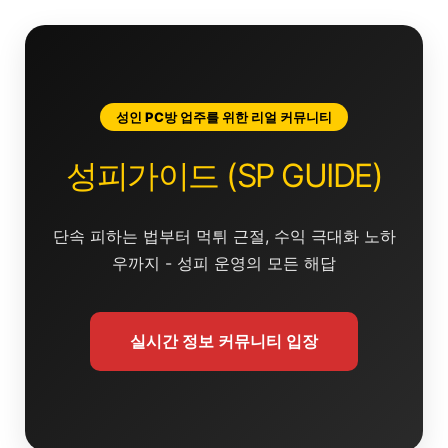
콘
텐
츠
로
건
성인 PC방 업주를 위한 리얼 커뮤니티
너
뛰
성피가이드 (SP GUIDE)
기
단속 피하는 법부터 먹튀 근절, 수익 극대화 노하
우까지 - 성피 운영의 모든 해답
실시간 정보 커뮤니티 입장