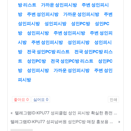
방 리스트
가까운 성인피시방
주변 성인피시
방
주변 성인피시방
가까운 성인피시방
주변
성인피시방
성인피시방
성인PC방
성인PC
방
성인피시방
주변 성인피시방
주변 성인피
시방
주변 성인피시방
성인피시방
성인피시
방
전국 성인PC방 리스트
전국 성인PC방 리스
트
성인PC방
전국 성인PC방 리스트
성인PC
방
성인피시방
가까운 성인피시방
주변 성인
피시방
좋아요
0
싫어요
0
인쇄
«
텔레그램ID:KPU77 성피클럽 성인 피시방 확실한 환전 보장 1위 업체 좌표 - 김포
텔레그램ID:KPU77 성피넘버원 성인PC방 매장 홍보용 전단지 및 명함 제작 가이드 - 홍성
»