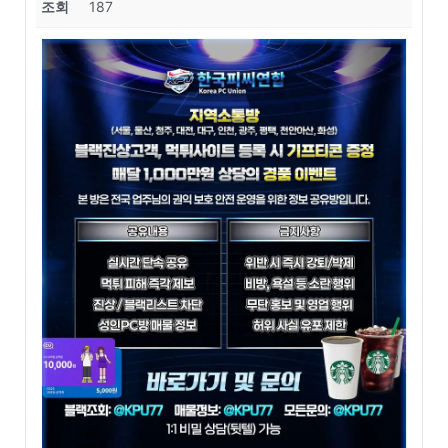
조회
187