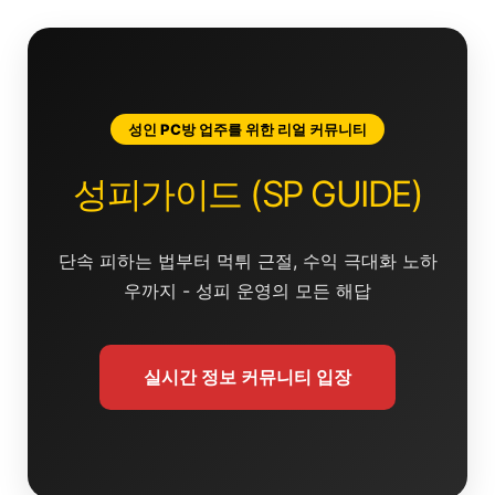
콘
텐
츠
로
건
성인 PC방 업주를 위한 리얼 커뮤니티
너
뛰
성피가이드 (SP GUIDE)
기
단속 피하는 법부터 먹튀 근절, 수익 극대화 노하
우까지 - 성피 운영의 모든 해답
실시간 정보 커뮤니티 입장