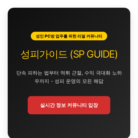
콘
텐
츠
로
건
성인 PC방 업주를 위한 리얼 커뮤니티
너
뛰
성피가이드 (SP GUIDE)
기
단속 피하는 법부터 먹튀 근절, 수익 극대화 노하
우까지 - 성피 운영의 모든 해답
실시간 정보 커뮤니티 입장