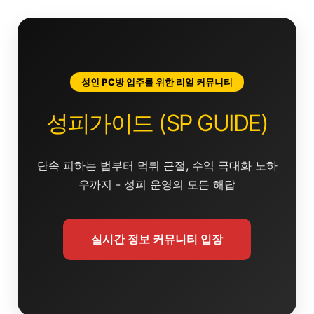
콘
텐
츠
로
건
성인 PC방 업주를 위한 리얼 커뮤니티
너
뛰
성피가이드 (SP GUIDE)
기
단속 피하는 법부터 먹튀 근절, 수익 극대화 노하
우까지 - 성피 운영의 모든 해답
실시간 정보 커뮤니티 입장