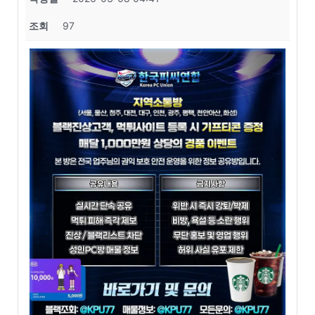
조회
97