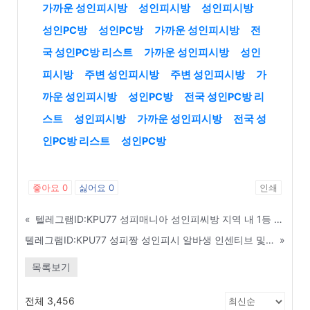
가까운 성인피시방
성인피시방
성인피시방
성인PC방
성인PC방
가까운 성인피시방
전
국 성인PC방 리스트
가까운 성인피시방
성인
피시방
주변 성인피시방
주변 성인피시방
가
까운 성인피시방
성인PC방
전국 성인PC방 리
스트
성인피시방
가까운 성인피시방
전국 성
인PC방 리스트
성인PC방
좋아요
0
싫어요
0
인쇄
«
텔레그램ID:KPU77 성피매니아 성인피씨방 지역 내 1등 매장들의 공통된 성공 비결 - 광주
텔레그램ID:KPU77 성피짱 성인피시 알바생 인센티브 및 보너스 지급 기준 - 공주
»
목록보기
전체 3,456