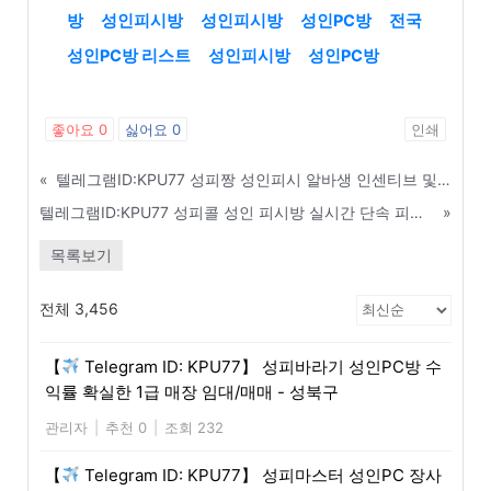
방
성인피시방
성인피시방
성인PC방
전국
성인PC방 리스트
성인피시방
성인PC방
좋아요
0
싫어요
0
인쇄
«
텔레그램ID:KPU77 성피짱 성인피시 알바생 인센티브 및 보너스 지급 기준 - 공주
텔레그램ID:KPU77 성피콜 성인 피시방 실시간 단속 피하는 보안운영 꿀팁 - 부천
»
목록보기
전체 3,456
【
Telegram ID: KPU77】 성피바라기 성인PC방 수
익률 확실한 1급 매장 임대/매매 - 성북구
관리자
|
추천 0
|
조회 232
【
Telegram ID: KPU77】 성피마스터 성인PC 장사