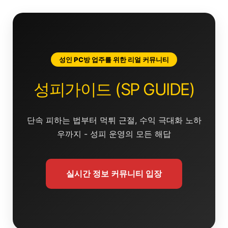
콘
텐
츠
로
건
성인 PC방 업주를 위한 리얼 커뮤니티
너
뛰
성피가이드 (SP GUIDE)
기
단속 피하는 법부터 먹튀 근절, 수익 극대화 노하
우까지 - 성피 운영의 모든 해답
실시간 정보 커뮤니티 입장