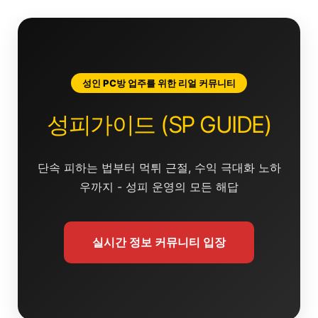
콘
텐
츠
로
건
성인 PC방 업주를 위한 리얼 커뮤니티
너
뛰
성피가이드 (SP GUIDE)
기
단속 피하는 법부터 먹튀 근절, 수익 극대화 노하
우까지 - 성피 운영의 모든 해답
실시간 정보 커뮤니티 입장