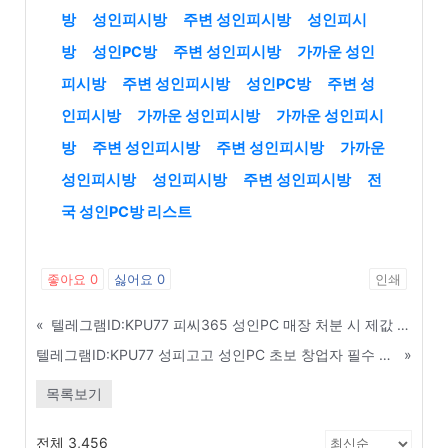
방
성인피시방
주변 성인피시방
성인피시
방
성인PC방
주변 성인피시방
가까운 성인
피시방
주변 성인피시방
성인PC방
주변 성
인피시방
가까운 성인피시방
가까운 성인피시
방
주변 성인피시방
주변 성인피시방
가까운
성인피시방
성인피시방
주변 성인피시방
전
국 성인PC방 리스트
좋아요
0
싫어요
0
인쇄
«
텔레그램ID:KPU77 피씨365 성인PC 매장 처분 시 제값 받고 빠르게 파는 법 - 양산
텔레그램ID:KPU77 성피고고 성인PC 초보 창업자 필수 매출 극대화 방법 - 강릉
»
목록보기
전체 3,456