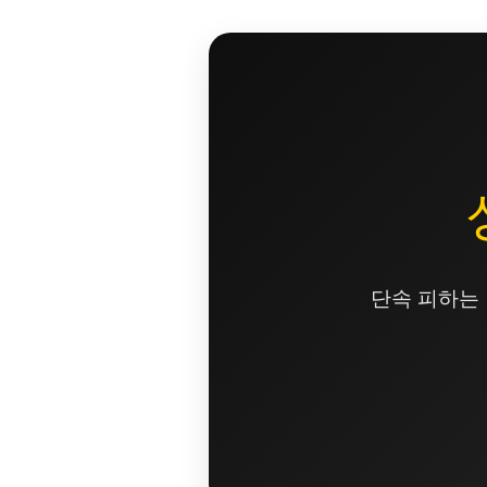
콘
텐
츠
로
건
너
뛰
기
단속 피하는 