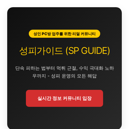
콘
텐
츠
로
건
성인 PC방 업주를 위한 리얼 커뮤니티
너
뛰
성피가이드 (SP GUIDE)
기
단속 피하는 법부터 먹튀 근절, 수익 극대화 노하
우까지 - 성피 운영의 모든 해답
실시간 정보 커뮤니티 입장