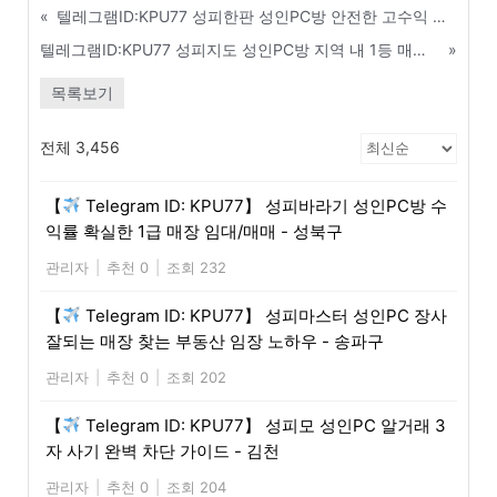
«
텔레그램ID:KPU77 성피한판 성인PC방 안전한 고수익 알바 구인구직 및 총판모집 - 전주
텔레그램ID:KPU77 성피지도 성인PC방 지역 내 1등 매장들의 공통된 성공 비결 - 태안
»
목록보기
전체 3,456
【
Telegram ID: KPU77】 성피바라기 성인PC방 수
익률 확실한 1급 매장 임대/매매 - 성북구
관리자
|
추천 0
|
조회 232
【
Telegram ID: KPU77】 성피마스터 성인PC 장사
잘되는 매장 찾는 부동산 임장 노하우 - 송파구
관리자
|
추천 0
|
조회 202
【
Telegram ID: KPU77】 성피모 성인PC 알거래 3
자 사기 완벽 차단 가이드 - 김천
관리자
|
추천 0
|
조회 204