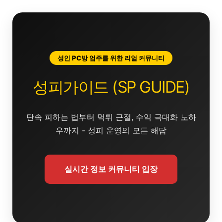
콘
텐
츠
로
건
성인 PC방 업주를 위한 리얼 커뮤니티
너
뛰
성피가이드 (SP GUIDE)
기
단속 피하는 법부터 먹튀 근절, 수익 극대화 노하
우까지 - 성피 운영의 모든 해답
실시간 정보 커뮤니티 입장