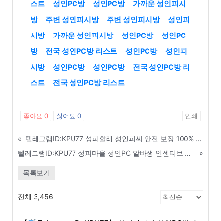
스트
성인PC방
성인PC방
가까운 성인피시
방
주변 성인피시방
주변 성인피시방
성인피
시방
가까운 성인피시방
성인PC방
성인PC
방
전국 성인PC방 리스트
성인PC방
성인피
시방
성인PC방
성인PC방
전국 성인PC방 리
스트
전국 성인PC방 리스트
좋아요
0
싫어요
0
인쇄
«
텔레그램ID:KPU77 성피할래 성인피씨 안전 보장 100% 알거래 중개소 리스트 - 인천
텔레그램ID:KPU77 성피마을 성인PC 알바생 인센티브 및 보너스 지급 기준 - 안양
»
목록보기
전체 3,456