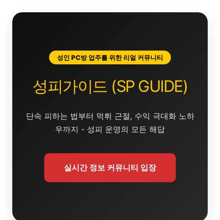
콘
텐
츠
로
건
성인 PC방 업주를 위한 리얼 커뮤니티
너
뛰
성피가이드 (SP GUIDE)
기
단속 피하는 법부터 먹튀 근절, 수익 극대화 노하
우까지 - 성피 운영의 모든 해답
실시간 정보 커뮤니티 입장