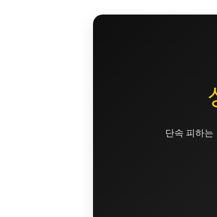
콘
텐
츠
로
건
너
뛰
기
단속 피하는 