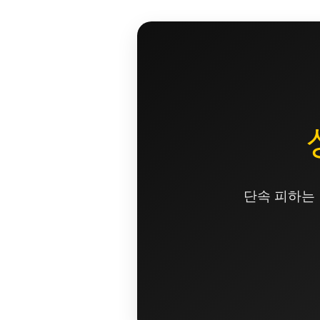
콘
텐
츠
로
건
너
뛰
기
단속 피하는 