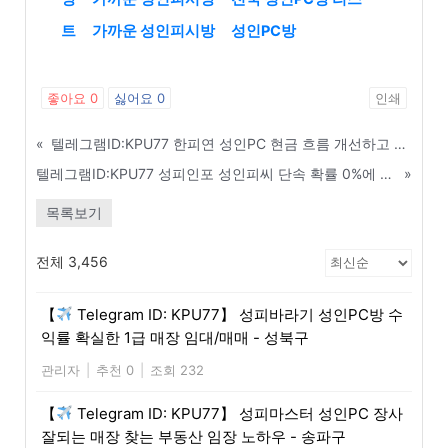
트
가까운 성인피시방
성인PC방
좋아요
0
싫어요
0
인쇄
«
텔레그램ID:KPU77 한피연 성인PC 현금 흐름 개선하고 순수익 극대화하는 법 - 문경
텔레그램ID:KPU77 성피인포 성인피씨 단속 확률 0%에 도전하는 매장 관리 비법 - 양평
»
목록보기
전체 3,456
【
Telegram ID: KPU77】 성피바라기 성인PC방 수
익률 확실한 1급 매장 임대/매매 - 성북구
관리자
|
추천 0
|
조회 232
【
Telegram ID: KPU77】 성피마스터 성인PC 장사
잘되는 매장 찾는 부동산 임장 노하우 - 송파구