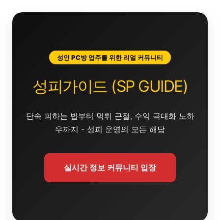
콘
텐
츠
로
건
성인 PC방 업주를 위한 리얼 커뮤니티
너
뛰
성피가이드 (SP GUIDE)
기
단속 피하는 법부터 먹튀 근절, 수익 극대화 노하
우까지 - 성피 운영의 모든 해답
실시간 정보 커뮤니티 입장