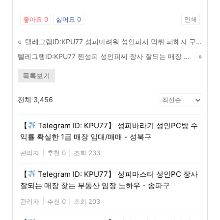
좋아요
0
싫어요
0
인쇄
«
텔레그램ID:KPU77 성피마려워 성인피시 먹튀 피해자 구제 및 소송 지원 센터 안내 - 진도
텔레그램ID:KPU77 찐성피 성인피씨 장사 잘되는 매장 찾는 부동산 임장 노하우 - 목포
»
목록보기
전체 3,456
【
Telegram ID: KPU77】 성피바라기 성인PC방 수
익률 확실한 1급 매장 임대/매매 - 성북구
관리자
|
추천 0
|
조회 233
【
Telegram ID: KPU77】 성피마스터 성인PC 장사
잘되는 매장 찾는 부동산 임장 노하우 - 송파구
관리자
|
추천 0
|
조회 203