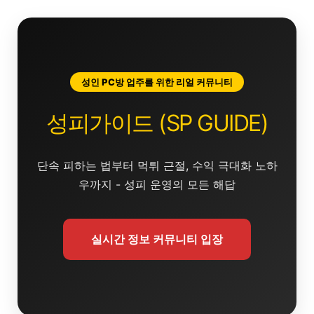
콘
텐
츠
로
건
성인 PC방 업주를 위한 리얼 커뮤니티
너
뛰
성피가이드 (SP GUIDE)
기
단속 피하는 법부터 먹튀 근절, 수익 극대화 노하
우까지 - 성피 운영의 모든 해답
실시간 정보 커뮤니티 입장