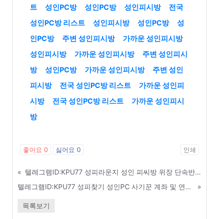
트
성인PC방
성인PC방
성인피시방
전국
성인PC방 리스트
성인피시방
성인PC방
성
인PC방
주변 성인피시방
가까운 성인피시방
성인피시방
가까운 성인피시방
주변 성인피시
방
성인PC방
가까운 성인피시방
주변 성인
피시방
전국 성인PC방 리스트
가까운 성인피
시방
전국 성인PC방 리스트
가까운 성인피시
방
좋아요
0
싫어요
0
인쇄
«
텔레그램ID:KPU77 성피라운지 성인 피씨방 위장 단속반(손님) 구별하는 확실한 방법 - 통영
텔레그램ID:KPU77 성피찾기 성인PC 사기꾼 계좌 및 연락처 실시간 조회 - 양평
»
목록보기