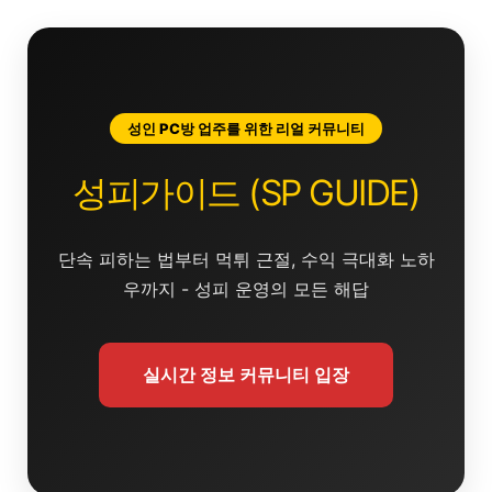
콘
텐
츠
로
건
성인 PC방 업주를 위한 리얼 커뮤니티
너
뛰
성피가이드 (SP GUIDE)
기
단속 피하는 법부터 먹튀 근절, 수익 극대화 노하
우까지 - 성피 운영의 모든 해답
실시간 정보 커뮤니티 입장