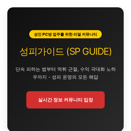
콘
텐
츠
로
건
성인 PC방 업주를 위한 리얼 커뮤니티
너
뛰
성피가이드 (SP GUIDE)
기
단속 피하는 법부터 먹튀 근절, 수익 극대화 노하
우까지 - 성피 운영의 모든 해답
실시간 정보 커뮤니티 입장