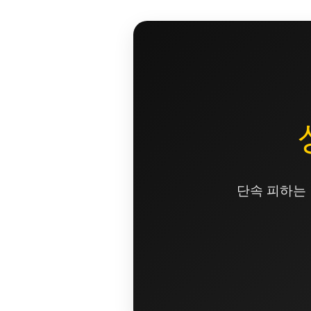
콘
텐
츠
로
건
너
뛰
기
단속 피하는 