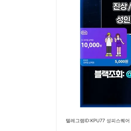
텔레그램ID:KPU77 성피스퀘