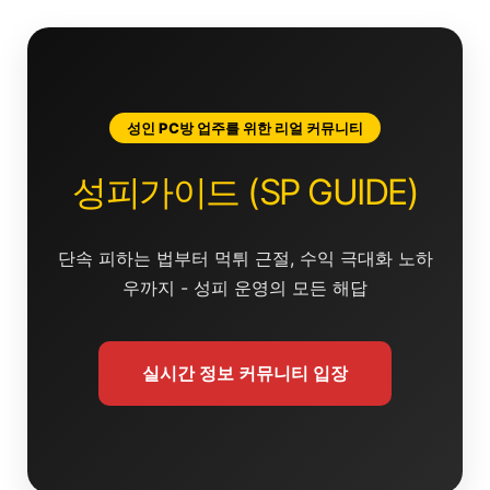
콘
텐
츠
로
건
성인 PC방 업주를 위한 리얼 커뮤니티
너
뛰
성피가이드 (SP GUIDE)
기
단속 피하는 법부터 먹튀 근절, 수익 극대화 노하
우까지 - 성피 운영의 모든 해답
실시간 정보 커뮤니티 입장