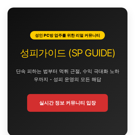
콘
텐
츠
로
건
성인 PC방 업주를 위한 리얼 커뮤니티
너
뛰
성피가이드 (SP GUIDE)
기
단속 피하는 법부터 먹튀 근절, 수익 극대화 노하
우까지 - 성피 운영의 모든 해답
실시간 정보 커뮤니티 입장