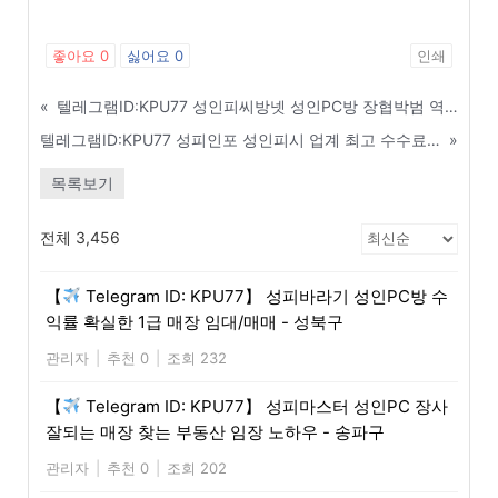
좋아요
0
싫어요
0
인쇄
«
텔레그램ID:KPU77 성인피씨방넷 성인PC방 장협박범 역관광 시키는 법률 대응 매뉴얼 - 상주
텔레그램ID:KPU77 성피인포 성인피시 업계 최고 수수료(요율) 지급 총판 파트너 모집 - 김천
»
목록보기
전체 3,456
【
Telegram ID: KPU77】 성피바라기 성인PC방 수
익률 확실한 1급 매장 임대/매매 - 성북구
관리자
|
추천 0
|
조회 232
【
Telegram ID: KPU77】 성피마스터 성인PC 장사
잘되는 매장 찾는 부동산 임장 노하우 - 송파구
관리자
|
추천 0
|
조회 202