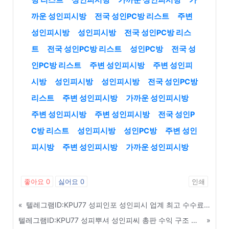
까운 성인피시방
전국 성인PC방 리스트
주변
성인피시방
성인피시방
전국 성인PC방 리스
트
전국 성인PC방 리스트
성인PC방
전국 성
인PC방 리스트
주변 성인피시방
주변 성인피
시방
성인피시방
성인피시방
전국 성인PC방
리스트
주변 성인피시방
가까운 성인피시방
주변 성인피시방
주변 성인피시방
전국 성인P
C방 리스트
성인피시방
성인PC방
주변 성인
피시방
주변 성인피시방
가까운 성인피시방
좋아요
0
싫어요
0
인쇄
«
텔레그램ID:KPU77 성피인포 성인피시 업계 최고 수수료(요율) 지급 총판 파트너 모집 - 김천
텔레그램ID:KPU77 성피뿌셔 성인피씨 총판 수익 구조 및 정산 시스템 완벽 이해 - 익산
»