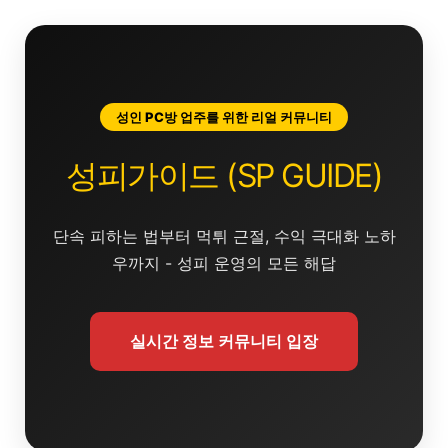
콘
텐
츠
로
건
성인 PC방 업주를 위한 리얼 커뮤니티
너
뛰
성피가이드 (SP GUIDE)
기
단속 피하는 법부터 먹튀 근절, 수익 극대화 노하
우까지 - 성피 운영의 모든 해답
실시간 정보 커뮤니티 입장