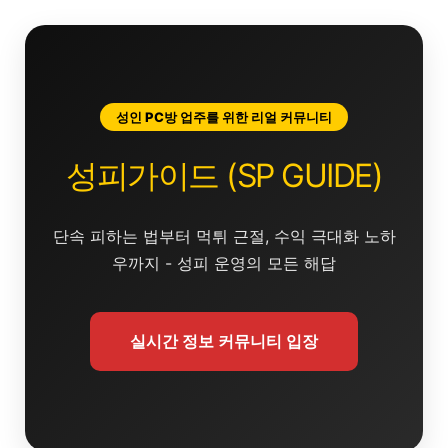
콘
텐
츠
로
건
성인 PC방 업주를 위한 리얼 커뮤니티
너
뛰
성피가이드 (SP GUIDE)
기
단속 피하는 법부터 먹튀 근절, 수익 극대화 노하
우까지 - 성피 운영의 모든 해답
실시간 정보 커뮤니티 입장