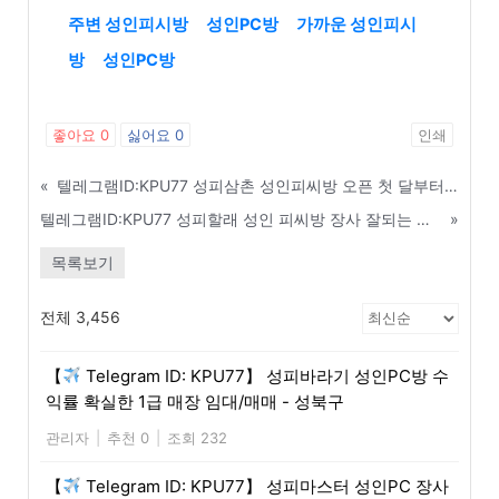
주변 성인피시방
성인PC방
가까운 성인피시
방
성인PC방
좋아요
0
싫어요
0
인쇄
«
텔레그램ID:KPU77 성피삼촌 성인피씨방 오픈 첫 달부터 흑자 내는 창업 노하우 - 광양
텔레그램ID:KPU77 성피할래 성인 피씨방 장사 잘되는 매장 찾는 부동산 임장 노하우 - 목포
»
목록보기
전체 3,456
【
Telegram ID: KPU77】 성피바라기 성인PC방 수
익률 확실한 1급 매장 임대/매매 - 성북구
관리자
|
추천 0
|
조회 232
【
Telegram ID: KPU77】 성피마스터 성인PC 장사