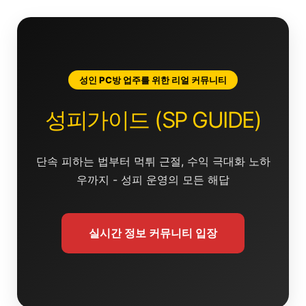
콘
텐
츠
로
건
성인 PC방 업주를 위한 리얼 커뮤니티
너
뛰
성피가이드 (SP GUIDE)
기
단속 피하는 법부터 먹튀 근절, 수익 극대화 노하
우까지 - 성피 운영의 모든 해답
실시간 정보 커뮤니티 입장