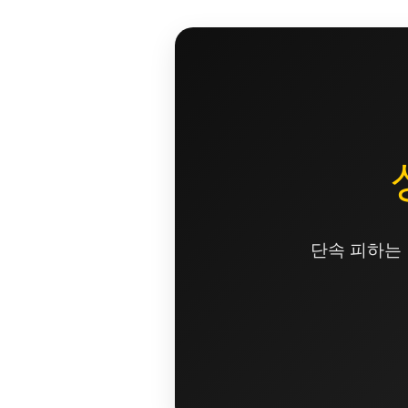
콘
텐
츠
로
건
너
뛰
기
단속 피하는 