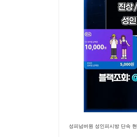
성피넘버원 성인피시방 단속 