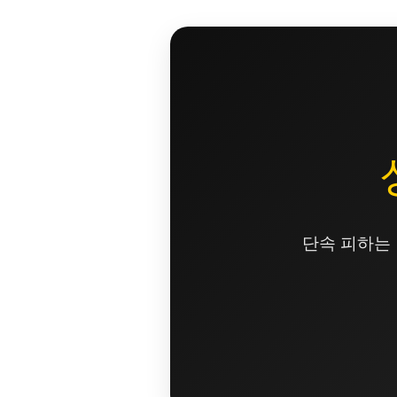
콘
텐
츠
로
건
너
뛰
기
단속 피하는 