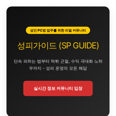
콘
텐
츠
로
건
성인 PC방 업주를 위한 리얼 커뮤니티
너
뛰
성피가이드 (SP GUIDE)
기
단속 피하는 법부터 먹튀 근절, 수익 극대화 노하
우까지 - 성피 운영의 모든 해답
실시간 정보 커뮤니티 입장