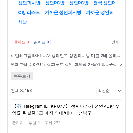
성인피시방
성인PC방
성인PC방
전국 성인P
C방 리스트
가까운 성인피시방
가까운 성인피
시방
좋아요
0
싫어요
0
인쇄
«
텔레그램ID:KPU77 성피인포 성인피시방 매출 2배 올리는 온라인 타겟 마케팅 비법 - 인천
텔레그램ID:KPU77 성피노트 성인 피씨방 가품알 장사꾼 구별하는 확실한 방법 - 나주
»
목록보기
전체 3,456
【
Telegram ID: KPU77】 성피바라기 성인PC방 수
익률 확실한 1급 매장 임대/매매 - 성북구
관리자
|
추천 0
|
조회 232