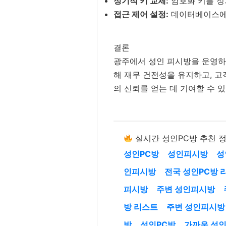
정기적 키 교체:
암호화 키를 정
접근 제어 설정:
데이터베이스에 
결론
광주에서 성인 피시방을 운영하
해 재무 건전성을 유지하고, 
의 신뢰를 얻는 데 기여할 수 
실시간 성인PC방 추천 
성인PC방
성인피시방
성
인피시방
전국 성인PC방 
피시방
주변 성인피시방
방 리스트
주변 성인피시방
방
성인PC방
가까운 성