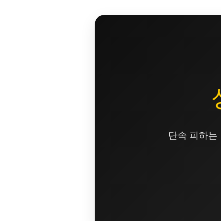
콘
텐
츠
로
건
너
뛰
기
단속 피하는 