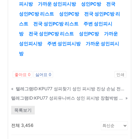
피시방
가까운 성인피시방
성인PC방
전국
성인PC방 리스트
성인PC방
전국 성인PC방 리
스트
전국 성인PC방 리스트
주변 성인피시
방
전국 성인PC방 리스트
성인PC방
가까운
성인피시방
주변 성인피시방
가까운 성인피시
방
좋아요
0
싫어요
0
인쇄
«
텔레그램ID:KPU77 성피찾기 성인 피시방 진상 손님 전국 블랙리스트(블랙북) 열람 - 용인
텔레그램ID:KPU77 성피유니버스 성인 피시방 장협박범 역관광 시키는 법률 대응 매뉴얼 - 경산
»
목록보기
전체 3,456