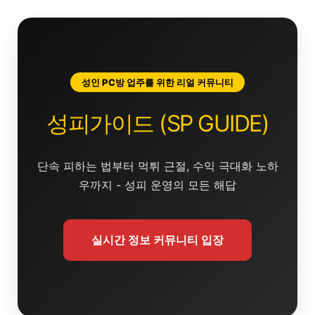
콘
텐
츠
로
건
성인 PC방 업주를 위한 리얼 커뮤니티
너
뛰
성피가이드 (SP GUIDE)
기
단속 피하는 법부터 먹튀 근절, 수익 극대화 노하
우까지 - 성피 운영의 모든 해답
실시간 정보 커뮤니티 입장