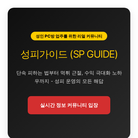
콘
텐
츠
로
건
성인 PC방 업주를 위한 리얼 커뮤니티
너
뛰
성피가이드 (SP GUIDE)
기
단속 피하는 법부터 먹튀 근절, 수익 극대화 노하
우까지 - 성피 운영의 모든 해답
실시간 정보 커뮤니티 입장