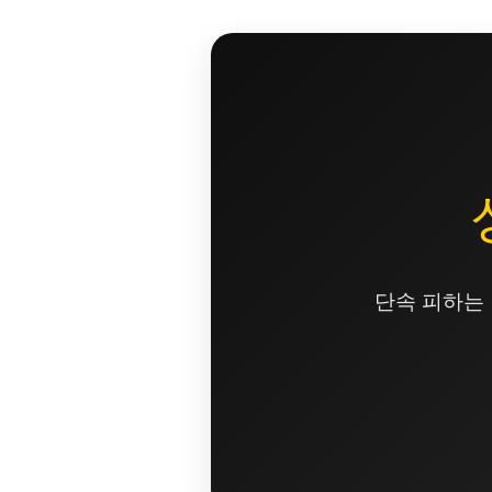
콘
텐
츠
로
건
너
뛰
기
단속 피하는 