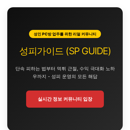
콘
텐
츠
로
건
성인 PC방 업주를 위한 리얼 커뮤니티
너
뛰
성피가이드 (SP GUIDE)
기
단속 피하는 법부터 먹튀 근절, 수익 극대화 노하
우까지 - 성피 운영의 모든 해답
실시간 정보 커뮤니티 입장